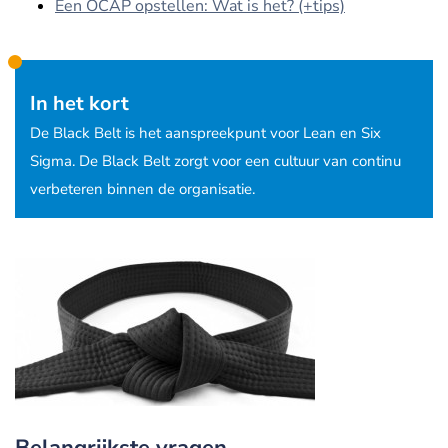
Een OCAP opstellen: Wat is het? (+tips)
In het kort
De Black Belt is het aanspreekpunt voor Lean en Six
Sigma. De Black Belt zorgt voor een cultuur van continu
verbeteren binnen de organisatie.