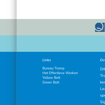
Links
Ov
Bureau Tromp
Dit
Het Effectieve Werken
Tr
Yellow Belt
ke
Green Belt
Le
spe
Sig