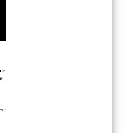
 de
it
kse
et