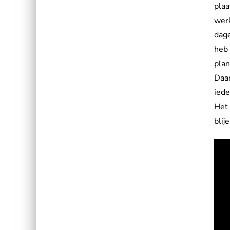
plaa
werk
dage
heb 
plan
Daar
iede
Het 
bli