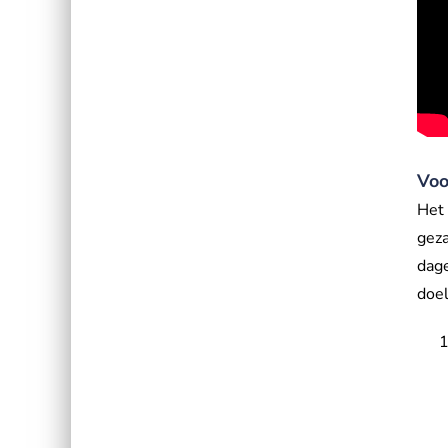
Voo
Het 
geza
dage
doel