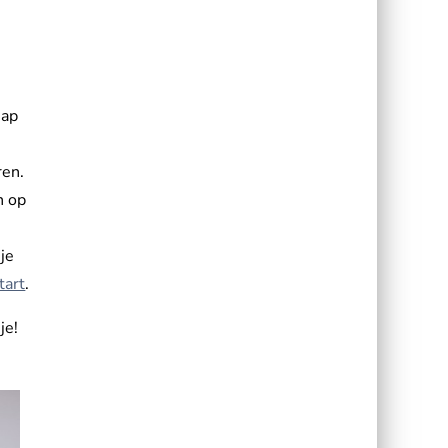
hap
ren.
n op
je
tart
.
je!