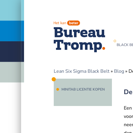
BLACK BE
Lean Six Sigma Black Belt
»
Blog
»
De
MINITAB LICENTIE KOPEN
De 
Een 
voor
neem
dag,