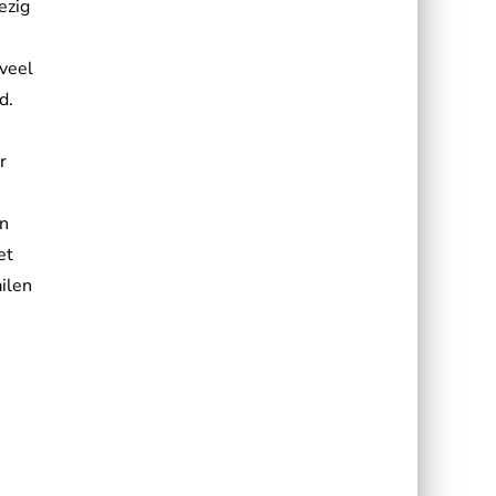
ezig
veel
d.
r
en
et
ilen