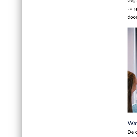
zorg
doo
Wat
De d