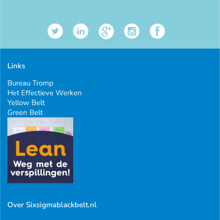
Links
Bureau Tromp
Het Effectieve Werken
Yellow Belt
Green Belt
Over Sixsigmablackbelt.nl