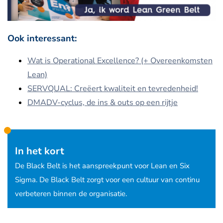
Ook interessant:
Wat is Operational Excellence? (+ Overeenkomsten
Lean)
SERVQUAL: Creëert kwaliteit en tevredenheid!
DMADV-cyclus, de ins & outs op een rijtje
In het kort
De Black Belt is het aanspreekpunt voor Lean en Six
Sigma. De Black Belt zorgt voor een cultuur van continu
verbeteren binnen de organisatie.