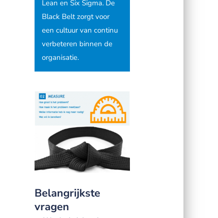
Lean en Six Sigma. De
Black Belt zorgt voor
een cultuur van continu
verbeteren binnen de
organisatie.
Belangrijkste
vragen