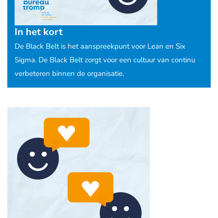
In het kort
De Black Belt is het aanspreekpunt voor Lean en Six
Sigma. De Black Belt zorgt voor een cultuur van continu
verbeteren binnen de organisatie.