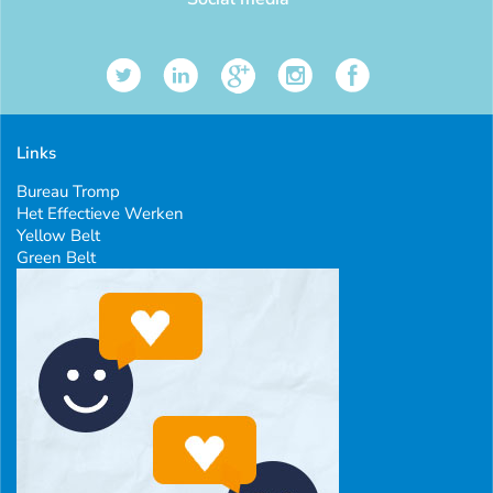
Links
Bureau Tromp
Het Effectieve Werken
Yellow Belt
Green Belt