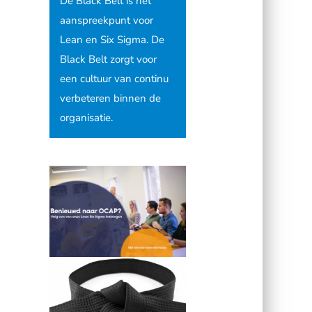
De Black Belt is het
aanspreekpunt voor
Lean en Six Sigma. De
Black Belt zorgt voor
een cultuur van continu
verbeteren binnen de
organisatie.