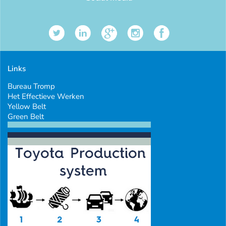
Links
Bureau Tromp
Het Effectieve Werken
Yellow Belt
Green Belt