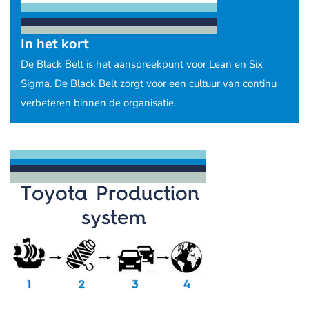
In het kort
De Black Belt is het aanspreekpunt voor Lean en Six
Sigma. De Black Belt zorgt voor een cultuur van continu
verbeteren binnen de organisatie.