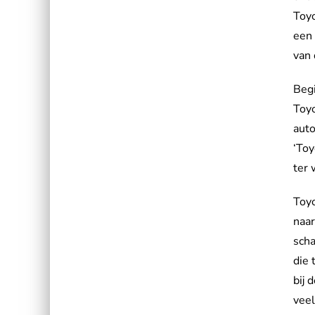
Toyo
een
van
Begi
Toyo
auto
‘Toy
ter 
Toy
naar
scha
die 
bij 
veel