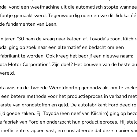
da, vond een weefmachine uit die automatisch stopte wannee
 foutje gemaakt werd. Tegenwoordig noemen we dit Jidoka, éé
 de fundamenten van Lean.
n jaren ’30 nam de vraag naar katoen af. Toyoda’s zoon, Kiichi
da, ging op zoek naar een alternatief en bedacht om een
fabrikant te worden. Ook kreeg het bedrijf een nieuwe naam:
ota Motor Corporation’. Zijn doel? Het bouwen van de beste au
wereld.
ota was na de Tweede Wereldoorlog genoodzaakt om te zoek
 een betere methode voor het productieproces in verband met
arste van grondstoffen en geld. De autofabrikant Ford deed r
tijd goede zaken. Eji Toyoda (een neef van Kiichiro) ging op bez
de fabriek van Ford en onderzocht hun productieproces. Hij stel
 inefficiënte stappen vast, en constateerde dat deze manier va