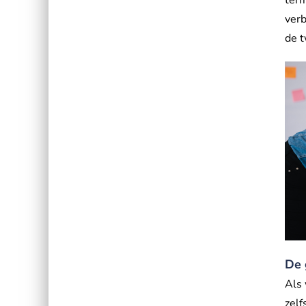
verb
de 
De 
Als 
zelf