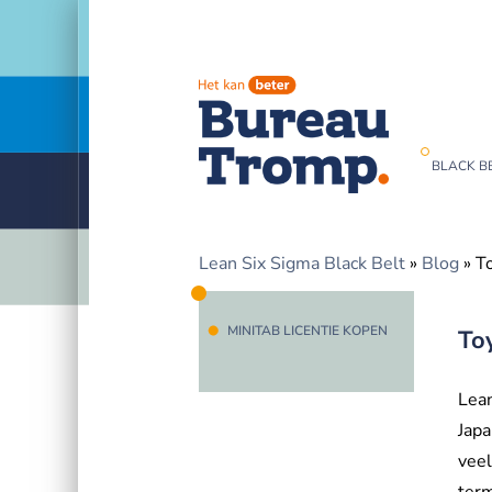
BLACK BE
Lean Six Sigma Black Belt
»
Blog
»
To
MINITAB LICENTIE KOPEN
To
Lean
Jap
veel
ter