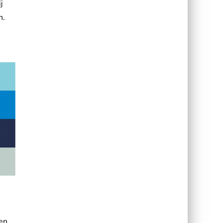
j
n.
en.