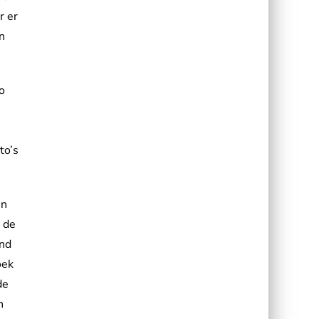
r er
n
ro
to’s
en
 de
ond
oek
de
n