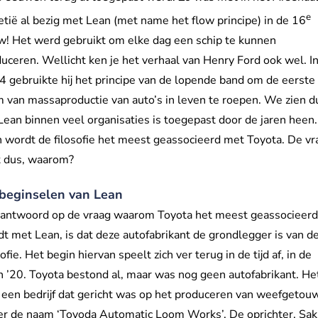
e
tië al bezig met Lean (met name het flow principe) in de 16
! Het werd gebruikt om elke dag een schip te kunnen
uceren. Wellicht ken je het verhaal van Henry Ford ook wel. I
 gebruikte hij het principe van de lopende band om de eerste
 van massaproductie van auto’s in leven te roepen. We zien d
Lean binnen veel organisaties is toegepast door de jaren heen.
 wordt de filosofie het meest geassocieerd met Toyota. De vr
ft dus, waarom?
beginselen van Lean
 antwoord op de vraag waarom Toyota het meest geassocieer
t met Lean, is dat deze autofabrikant de grondlegger is van d
sofie. Het begin hiervan speelt zich ver terug in de tijd af, in de
n ’20. Toyota bestond al, maar was nog geen autofabrikant. He
een bedrijf dat gericht was op het produceren van weefgetou
r de naam ‘Toyoda Automatic Loom Works’. De oprichter, Sak