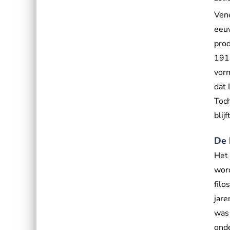
Vene
eeuw
prod
1914
vorm
dat 
Toch
blij
De 
Het
word
filo
jare
was 
onde