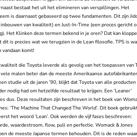
naast bestaat het uit het elimineren van verspillingen. Het
eem is daarnaast gebaseerd op twee fundamenten. Dit zijn Jid
 inbouwen van kwaliteit) en Just-In-Time (een proces gericht 
g). Het Klinken deze termen bekend in je oren? Dat kan kloppe
 dit is precies wat we terugzien in de Lean filosofie. TPS is w
n vandaan komt!
waliteit die Toyota leverde als gevolg van het toepassen van
 vele malen beter dan de meeste Amerikaanse autofabrikante
een studie uit de jaren ’90, blijkt dat Toyota van alle producten
er nodig had om hetzelfde resultaat te krijgen. Een ‘Leaner’
es dus. Deze resultaten zijn beschreven in het boek van Wom
nes: ‘The Machine That Changed The World’. Dit boek gebruik
eerst het woord ‘Lean’. Ook werden de vijf fases beschreven:
de, waardestroom, flow, pull en perfectie. Womack & Jones
ben de meeste Japanse termen behouden. Dit is de reden wa