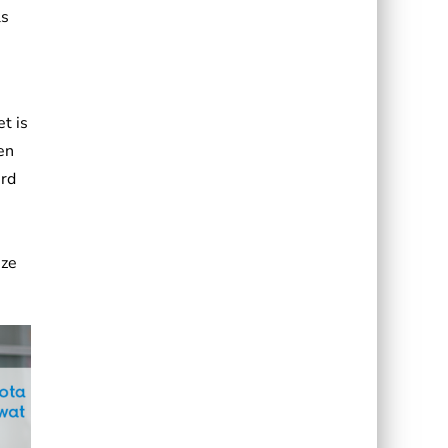
ls
t is
en
erd
,
nze