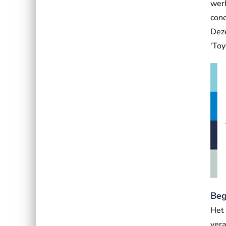
werk
conc
Deze
‘To
Beg
Het
vera