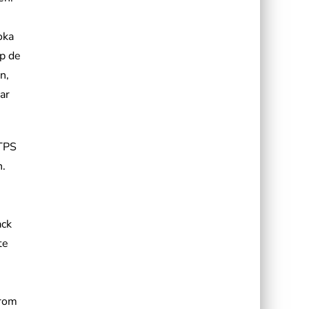
oka
op de
n,
aar
 TPS
n.
ack
te
arom