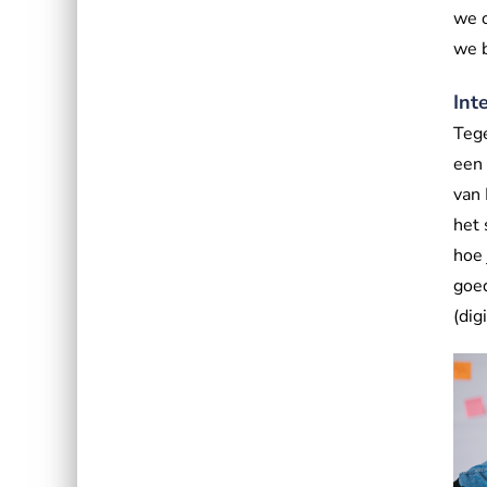
we 
we b
Int
Tege
een 
van 
het 
hoe 
goed
(dig