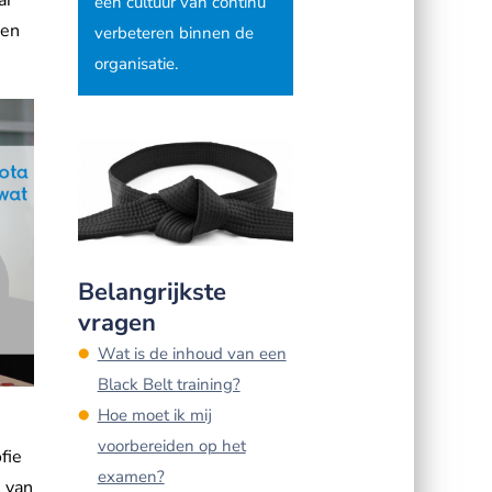
een cultuur van continu
sen
verbeteren binnen de
organisatie.
Belangrijkste
vragen
Wat is de inhoud van een
Black Belt training?
Hoe moet ik mij
voorbereiden op het
fie
examen?
l van