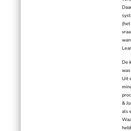
Daar
syst
(het
vraa
want
Lea
De k
was
Uit 
mind
proc
& Jo
als 
Waar
heb