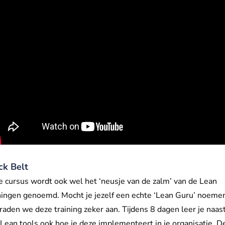
ck Belt
 cursus wordt ook wel het ‘neusje van de zalm’ van de Lean
ningen genoemd. Mocht je jezelf een echte ‘Lean Guru’ noeme
raden we deze training zeker aan. Tijdens 8 dagen leer je naas
 Lean tools ook hoe je deze implementeert in je organisatie. D