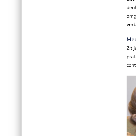
denk
omg
verb
Mee
Zit 
prat
cont