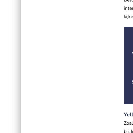
inte
kijk
Yel
Zoal
bij.