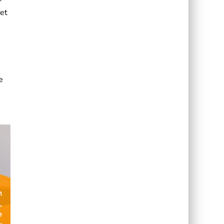
het
e