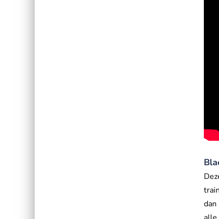
Bla
Deze
trai
dan 
alle