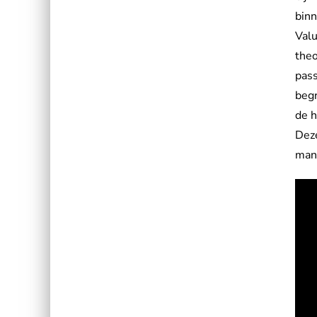
binn
Val
theo
pass
begr
de h
Deze
mana