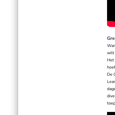
Gre
Wan
wilt
Het 
hoef
De G
Lean
dage
dive
toep