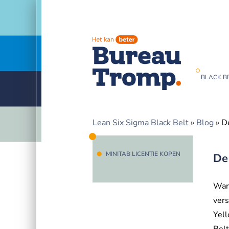
BLACK BE
Lean Six Sigma Black Belt
»
Blog
»
De
MINITAB LICENTIE KOPEN
De
Wann
vers
Yell
Belt