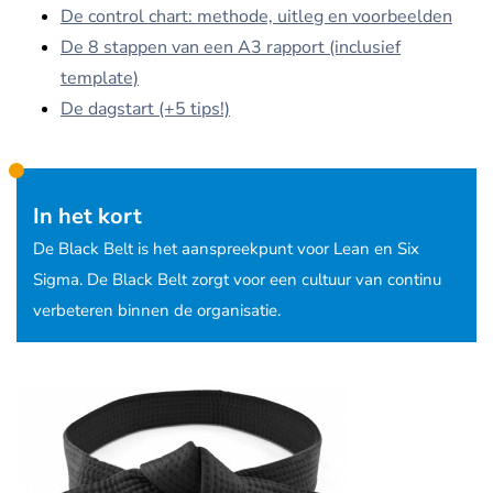
De control chart: methode, uitleg en voorbeelden
De 8 stappen van een A3 rapport (inclusief
template)
De dagstart (+5 tips!)
In het kort
De Black Belt is het aanspreekpunt voor Lean en Six
Sigma. De Black Belt zorgt voor een cultuur van continu
verbeteren binnen de organisatie.