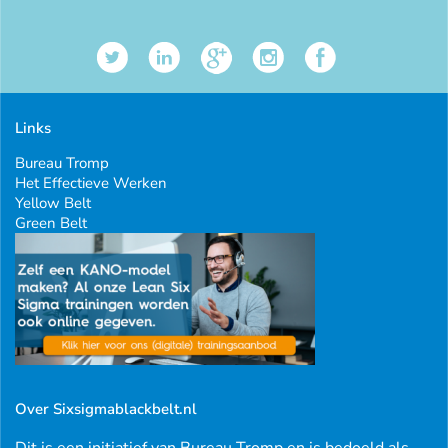
Links
Bureau Tromp
Het Effectieve Werken
Yellow Belt
Green Belt
Over Sixsigmablackbelt.nl
Dit is een initiatief van Bureau Tromp en is bedoeld als