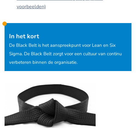
voorbeelden)
In het kort
De Black Belt is het aanspreekpunt voor Lean en Six
Sigma. De Black Belt zorgt voor een cultuur van continu
verbeteren binnen de organisatie.