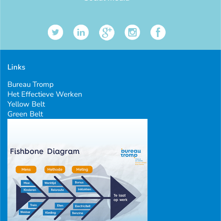
Links
Bureau Tromp
Het Effectieve Werken
Yellow Belt
Green Belt