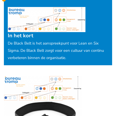
In het kort
De Black Belt is het aanspreekpunt voor Lean en Six
Sigma. De Black Belt zorgt voor een cultuur van continu
verbeteren binnen de organisatie.