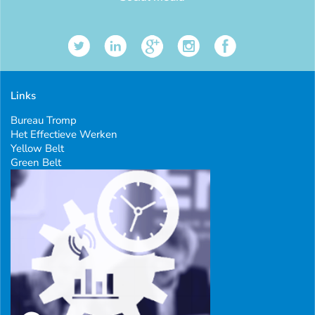
Links
Bureau Tromp
Het Effectieve Werken
Yellow Belt
Green Belt