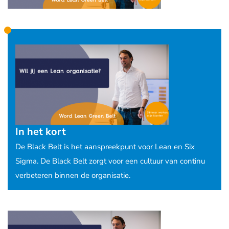
In het kort
De Black Belt is het aanspreekpunt voor Lean en Six
Sigma. De Black Belt zorgt voor een cultuur van continu
verbeteren binnen de organisatie.