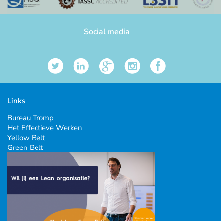
Social media
Links
Bureau Tromp
Het Effectieve Werken
Yellow Belt
Green Belt