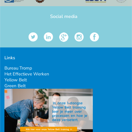
Social media
Links
Bureau Tromp
Het Effectieve Werken
Yellow Belt
Green Belt