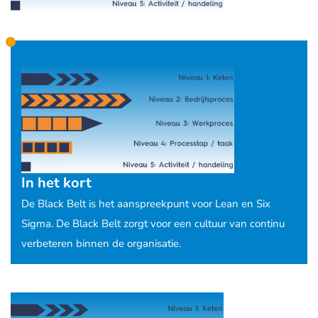
In het kort
De Black Belt is het aanspreekpunt voor Lean en Six
Sigma. De Black Belt zorgt voor een cultuur van continu
verbeteren binnen de organisatie.