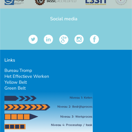
Social media
Links
Bureau Tromp
Het Effectieve Werken
Yellow Belt
Green Belt