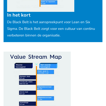
In het kort
De Black Belt is het aanspreekpunt voor Lean en Six
Sigma. De Black Belt zorgt voor een cultuur van continu
verbeteren binnen de organisatie.