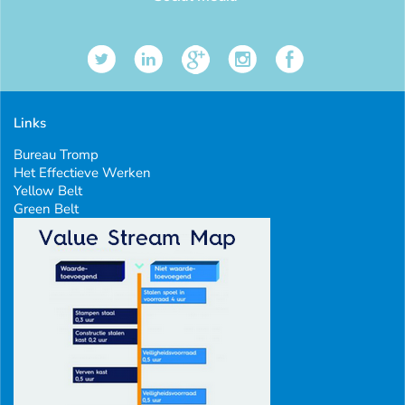
Links
Bureau Tromp
Het Effectieve Werken
Yellow Belt
Green Belt