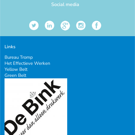
Social media
Links
Bureau Tromp
Het Effectieve Werken
Yellow Belt
Green Belt