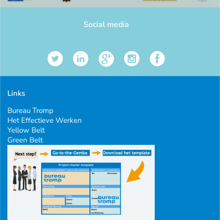
Social media
Links
Bureau Tromp
Het Effectieve Werken
Yellow Belt
Green Belt