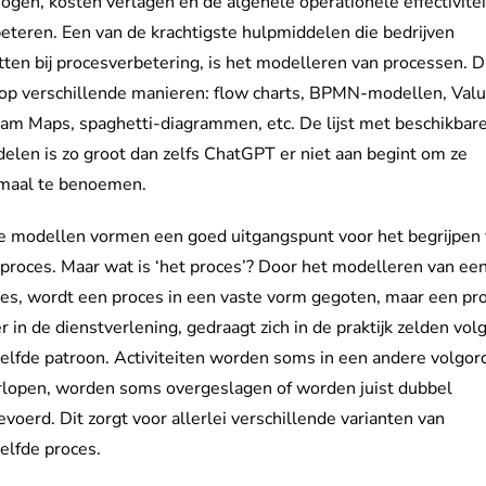
ogen, kosten verlagen en de algehele operationele effectivitei
eteren. Een van de krachtigste hulpmiddelen die bedrijven
tten bij procesverbetering, is het modelleren van processen. D
op verschillende manieren: flow charts, BPMN-modellen, Val
am Maps, spaghetti-diagrammen, etc. De lijst met beschikbar
elen is zo groot dan zelfs ChatGPT er niet aan begint om ze
emaal te benoemen.
e modellen vormen een goed uitgangspunt voor het begrijpen
proces. Maar wat is ‘het proces’? Door het modelleren van ee
es, wordt een proces in een vaste vorm gegoten, maar een pr
r in de dienstverlening, gedraagt zich in de praktijk zelden vol
elfde patroon. Activiteiten worden soms in een andere volgor
rlopen, worden soms overgeslagen of worden juist dubbel
evoerd. Dit zorgt voor allerlei verschillende varianten van
elfde proces.