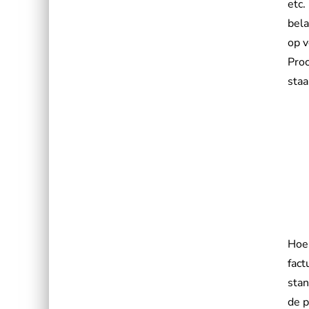
etc.
bela
op v
Proc
staa
Hoe 
fact
stan
de p