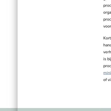
proc
orga
proc
voor
Kort
hand
verh
is b
proc
min
of v