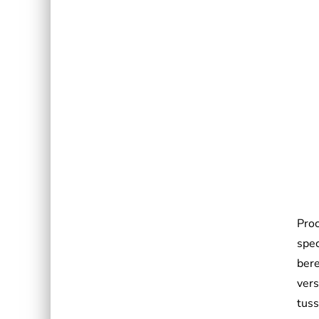
Proc
spec
bere
ver
tuss