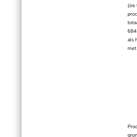
(zie
proc
tota
684 
als 
met
Proc
gron