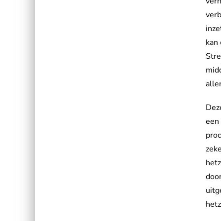
verh
verb
inze
kan 
Stre
midd
all
Dez
een 
proc
zeke
hetz
doo
uitg
hetz