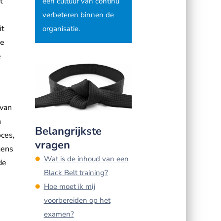
t
een cultuur van continu
verbeteren binnen de
it
organisatie.
ue
e
 van
n
Belangrijkste
oces,
vragen
gens
Wat is de inhoud van een
de
Black Belt training?
Hoe moet ik mij
voorbereiden op het
examen?