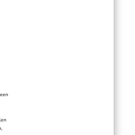
 een
len
n,