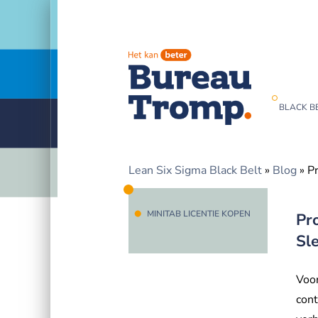
BLACK BE
Lean Six Sigma Black Belt
»
Blog
»
Pr
MINITAB LICENTIE KOPEN
Pr
Sle
Voor
cont