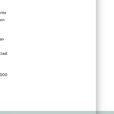
ënte
 en
aan
ciaal
0000