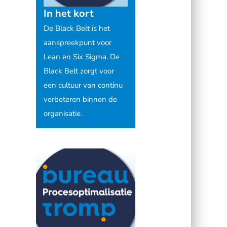
In het kort
De Black Belt is het
aanspreekpunt voor
Lean en Six Sigma. De
Black Belt zorgt voor
een cultuur van continu
verbeteren binnen de
organisatie.