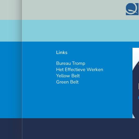
Links
Bureau Tromp
Het Effectieve Werken
Yellow Belt
Green Belt