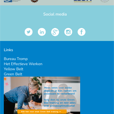
Social media
Links
Bureau Tromp
Het Effectieve Werken
Yellow Belt
Green Belt