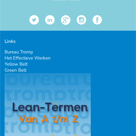
Links
Bureau Tromp
Het Effectieve Werken
Yellow Belt
Green Belt