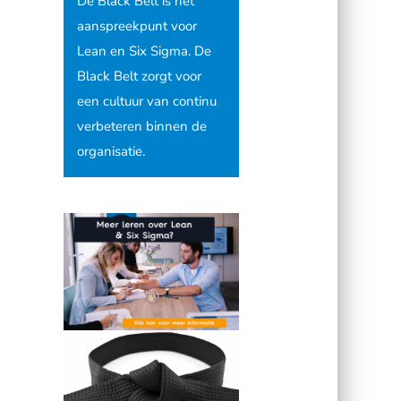
De Black Belt is het
aanspreekpunt voor
Lean en Six Sigma. De
Black Belt zorgt voor
een cultuur van continu
verbeteren binnen de
organisatie.