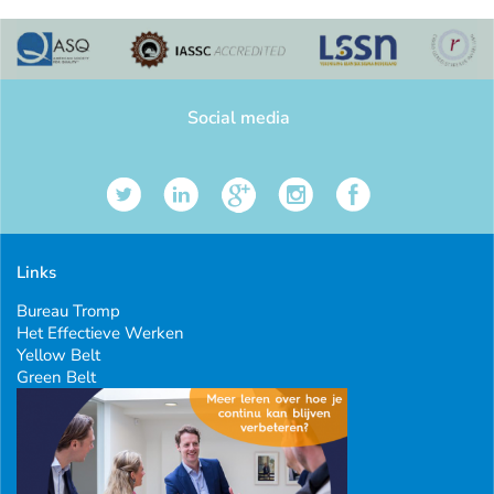
Social media
Links
Bureau Tromp
Het Effectieve Werken
Yellow Belt
Green Belt