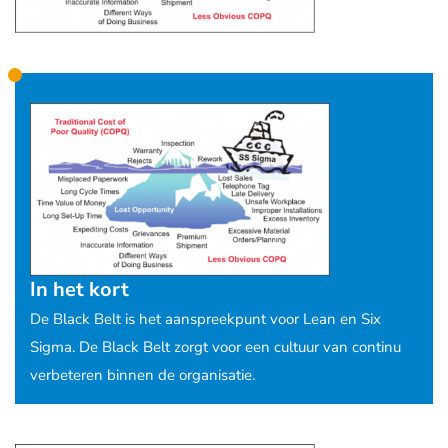
In het kort
De Black Belt is het aanspreekpunt voor Lean en Six
Sigma. De Black Belt zorgt voor een cultuur van continu
verbeteren binnen de organisatie.