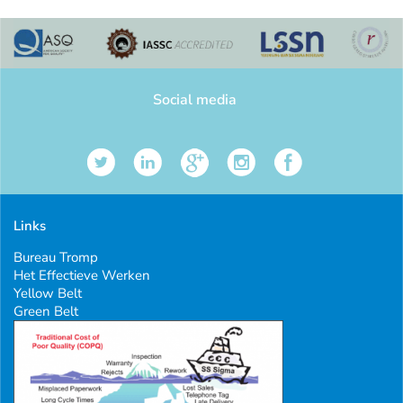
Social media
Links
Bureau Tromp
Het Effectieve Werken
Yellow Belt
Green Belt