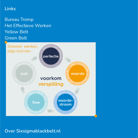
Links
Bureau Tromp
Het Effectieve Werken
Yellow Belt
Green Belt
Over Sixsigmablackbelt.nl