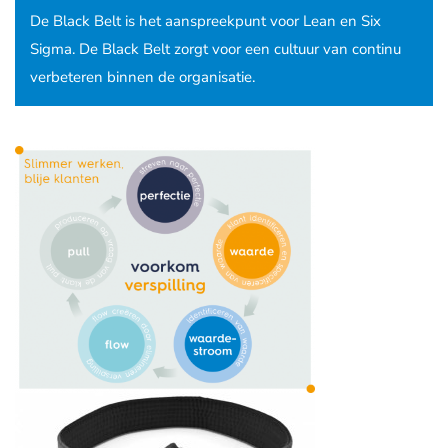
De Black Belt is het aanspreekpunt voor Lean en Six
Sigma. De Black Belt zorgt voor een cultuur van continu
verbeteren binnen de organisatie.