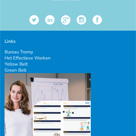
Links
Bureau Tromp
Het Effectieve Werken
Yellow Belt
Green Belt