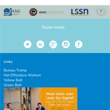
Social media
Links
Bureau Tromp
Het Effectieve Werken
Yellow Belt
Green Belt