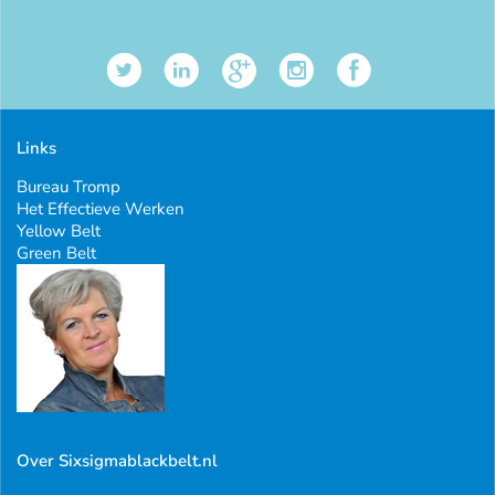
Links
Bureau Tromp
Het Effectieve Werken
Yellow Belt
Green Belt
Over Sixsigmablackbelt.nl