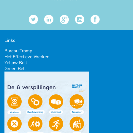
Links
Bureau Tromp
Het Effectieve Werken
Yellow Belt
Green Belt