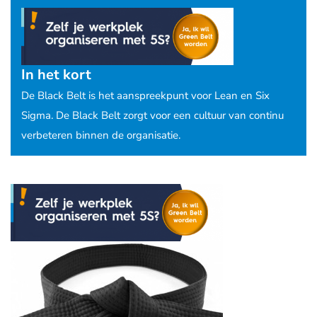
In het kort
De Black Belt is het aanspreekpunt voor Lean en Six
Sigma. De Black Belt zorgt voor een cultuur van continu
verbeteren binnen de organisatie.